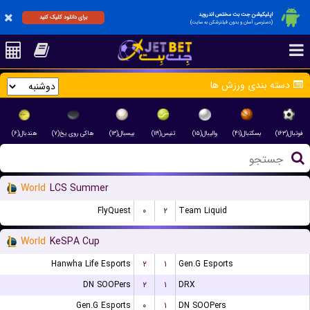
اپلیکیشن جت بت مختص اندروید
برای دانلود کلیک کنید
(دسترسی آسان و بدون فیلترشکن به سایت)
دسته بندی ورزش ها
فوتبال(۱۶۳)
بسکتبال(۴۱)
والیبال(۱۵)
تنیس(۱۱۹)
بیسبال(۱۳)
هاکی روی یخ(۷)
هندبال(۶)
World
LCS Summer
FlyQuest
۰
۲
Team Liquid
World
KeSPA Cup
Hanwha Life Esports
۲
۱
Gen.G Esports
DN SOOPers
۲
۱
DRX
Gen.G Esports
۰
۱
DN SOOPers