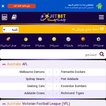
اپلیکیشن جت بت مختص اندروید
برای دانلود کلیک کنید
(دسترسی آسان و بدون فیلترشکن به سایت)
دسته بندی ورزش ها
فوتبال(۶۴۷)
بسکتبال(۵۶)
والیبال(۲۹)
تنیس(۸۵)
بیسبال(۴۹)
هندبال(۳)
فوتبال آمریکایی(۲)
Australia
AFL
Melbourne Demons
-
-
Fremantle Dockers
Sydney Swans
-
-
Port Adelaide
Geelong Cats
-
-
Essendon Bombers
Adelaide Crows
-
-
Richmond Tigers
Australia
Victorian Football League (VFL)