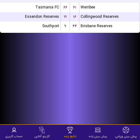
Tasmania FC
۶۶
۶۱
Werribee
Essendon Reserves
۱۹
۱۶
Collingwood Reserves
Southport
۹
۴۴
Brisbane Reserves
پیش بینی ورزشی
پیش بینی زنده
نتایج زنده
کازینو آنلاین
حساب کاربری