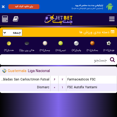
اپلیکیشن جت بت مختص اندروید
برای دانلود کلیک کنید
(دسترسی آسان و بدون فیلترشکن به سایت)
دسته بندی ورزش ها
فوتبال(۲۰۷)
بسکتبال(۴۰)
والیبال(۱۶)
تنیس(۱۲۵)
بیسبال(۴۷)
هاکی روی یخ(۱)
هندبال(۴)
Guatemala
Liga Nacional
Dobladas San Carlos/Union Futsal
۶
۲
Farmaceuticos FSC
Dismarc
۰
۱
FSC Autofix Yantarni