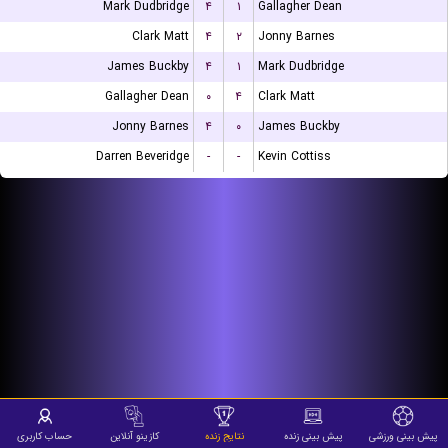
Mark Dudbridge
۴
۱
Gallagher Dean
Clark Matt
۴
۲
Jonny Barnes
James Buckby
۴
۱
Mark Dudbridge
Gallagher Dean
۰
۴
Clark Matt
Jonny Barnes
۴
۰
James Buckby
Darren Beveridge
-
-
Kevin Cottiss
پیش بینی ورزشی
پیش بینی زنده
نتایج زنده
کازینو آنلاین
حساب کاربری