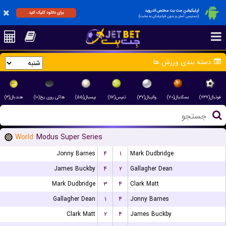
اپلیکیشن جت بت مختص اندروید
برای دانلود کلیک کنید
(دسترسی آسان و بدون فیلترشکن به سایت)
دسته بندی ورزش ها
فوتبال(۷۳۷)
بسکتبال(۷۰)
والیبال(۳۷)
تنیس(۱۱۷)
بیسبال(۵۵)
هاکی روی یخ(۱۰)
هندبال(۳)
World
Modus Super Series
Jonny Barnes
۴
۱
Mark Dudbridge
James Buckby
۴
۲
Gallagher Dean
Mark Dudbridge
۳
۴
Clark Matt
Gallagher Dean
۱
۴
Jonny Barnes
Clark Matt
۲
۴
James Buckby