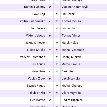
Dominik Oborny
۳
۰
Vladimir Adamczyk
Pavel Fojt
۱
۳
Jiri Dedek
Dmitro Parhomenko
۰
۳
Tomas Dousa
Petr Sebera
۱
۳
Jiri Louda
Viktor Vejvoda
۳
۱
Tomas Vinter
Jakub Simecek
۱
۳
Marek Holub
Lubos Krticka
۲
۳
Michal Vedmoch
Rotislav Hasmanda
۱
۳
Ondrej Kucirek
Jiri Louda
۱
۳
Marcel Pikous
Lukas Krok
۰
۳
Darin Kryl
Vaclav Zidek
۳
۱
Jakub Levicky
Zbynek Pagac
۰
۳
Michal Chalupa
Jakub Tazler
۲
۳
Viktor Vejvoda
Ales Barton
۳
۱
Radim Urbaniec