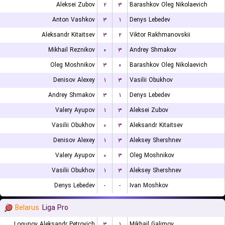
Aleksei Zubov
۲
۳
Barashkov Oleg Nikolaevich
Anton Vashkov
۳
۱
Denys Lebedev
Aleksandr Kitaitsev
۳
۲
Viktor Rakhmanovskii
Mikhail Reznikov
۰
۳
Andrey Shmakov
Oleg Moshnikov
۳
۰
Barashkov Oleg Nikolaevich
Denisov Alexey
۱
۳
Vasilii Obukhov
Andrey Shmakov
۳
۱
Denys Lebedev
Valery Ayupov
۱
۳
Aleksei Zubov
Vasilii Obukhov
۰
۳
Aleksandr Kitaitsev
Denisov Alexey
۱
۳
Aleksey Shershnev
Valery Ayupov
۰
۳
Oleg Moshnikov
Vasilii Obukhov
۱
۳
Aleksey Shershnev
Denys Lebedev
-
-
Ivan Moshkov
Belarus
Liga Pro
Logunov Aleksandr Petrovich
۳
۱
Mikhail Galimov