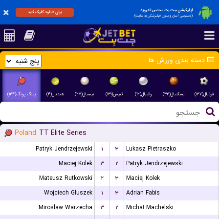
اپلیکیشن جت بت مختص اندروید
برای دانلود کلیک کنید
(دسترسی آسان و بدون فیلترشکن به سایت)
دسته بندی ورزش ها
فوتبال(۱۲۷)
بسکتبال(۳۲)
والیبال(۱۲)
تنیس(۱۳۱)
بیسبال(۲۷)
هندبال(۴)
پینگ پونگ(۱۲۴)
Poland
TT Elite Series
Patryk Jendrzejewski
۱
۳
Lukasz Pietraszko
Maciej Kolek
۳
۲
Patryk Jendrzejewski
Mateusz Rutkowski
۲
۳
Maciej Kolek
Wojciech Gluszek
۱
۳
Adrian Fabis
Miroslaw Warzecha
۳
۲
Michał Machelski