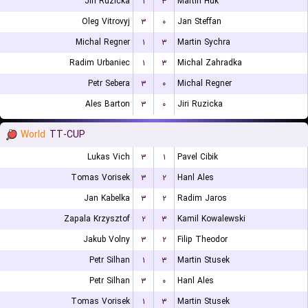
Jiri Ruzicka
۱
۳
Martin Huk
Oleg Vitrovyj
۳
۰
Jan Steffan
Michal Regner
۱
۳
Martin Sychra
Radim Urbaniec
۱
۳
Michal Zahradka
Petr Sebera
۳
۰
Michal Regner
Ales Barton
۳
۰
Jiri Ruzicka
World
TT-CUP
Lukas Vich
۳
۱
Pavel Cibik
Tomas Vorisek
۳
۲
Hanl Ales
Jan Kabelka
۳
۲
Radim Jaros
Zapala Krzysztof
۲
۳
Kamil Kowalewski
Jakub Volny
۳
۲
Filip Theodor
Petr Silhan
۱
۳
Martin Stusek
Petr Silhan
۳
۰
Hanl Ales
Tomas Vorisek
۱
۳
Martin Stusek