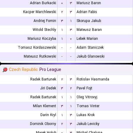
Adrian Burkacki
۰
۳
Mariusz Baron
Kacper Marchlewski
۲
۳
Adrian Fabis
Andriej Fomin
۳
۱
Skorupa Jakub
Witold Stechly
۱
۳
Mateusz Baran
Mariusz Koczyba
۱
۰
Lebek Marian
Tomasz Kordaszewski
-
-
Adam Staniczek
Mateusz Rutkowski
-
-
Jakub Glanowski
Czech Republic
Pro League
Radek Bartunek
۲
۳
Rotislav Hasmanda
Jiri Dedek
۳
۲
Pavel Fojt
Radek Bartunek
۱
۱
Oleg Vitrovyj
Milan Klement
۳
۱
Tomas Vinter
Darin Kryl
۱
۳
Lukas Krok
Dominik Oborny
۲
۳
Jakub Levicky
Marek Holub
۰
۳
Michal Chalupa