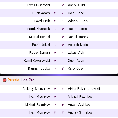
Tomas Ogrocki
۱
۳
Vanous Jiri
Duch Adam
۳
۰
Gola Blazej
Pavel Cibik
۳
۱
Zdenek Dusek
Patrik Klusacek
۰
۳
Radim Jaros
Michal Henzel
۱
۳
Daniel Branny
Patrik Jokiel
۰
۳
Vojtech Molin
Radek Zeman
۳
۰
Lukas Vich
Kamil Kowalewski
۳
۱
Duch Adam
Damian Bucko
۰
۳
Karol Guzy
Russia
Liga Pro
Aleksey Shershnev
۳
۲
Viktor Rakhmanovskii
Ivan Moshkov
۳
۱
Mikhail Reznikov
Mikhail Reznikov
۲
۳
Anton Vashkov
Ivan Moshkov
۳
۲
Andrey Shmakov