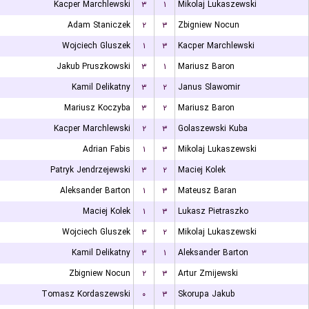
Kacper Marchlewski
۳
۱
Mikolaj Lukaszewski
Adam Staniczek
۲
۳
Zbigniew Nocun
Wojciech Gluszek
۱
۳
Kacper Marchlewski
Jakub Pruszkowski
۳
۱
Mariusz Baron
Kamil Delikatny
۳
۲
Janus Slawomir
Mariusz Koczyba
۳
۲
Mariusz Baron
Kacper Marchlewski
۲
۳
Golaszewski Kuba
Adrian Fabis
۱
۳
Mikolaj Lukaszewski
Patryk Jendrzejewski
۳
۲
Maciej Kolek
Aleksander Barton
۱
۳
Mateusz Baran
Maciej Kolek
۱
۳
Lukasz Pietraszko
Wojciech Gluszek
۳
۲
Mikolaj Lukaszewski
Kamil Delikatny
۳
۱
Aleksander Barton
Zbigniew Nocun
۲
۳
Artur Zmijewski
Tomasz Kordaszewski
۰
۳
Skorupa Jakub