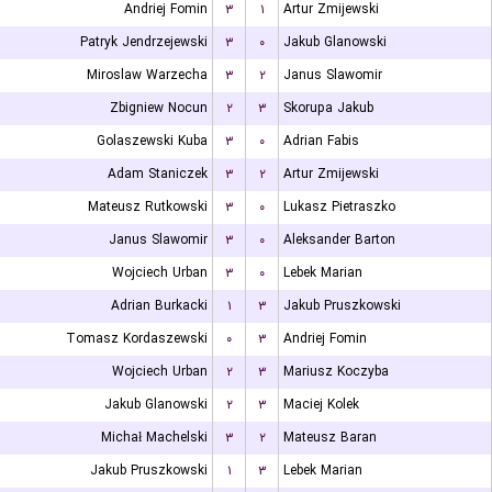
Andriej Fomin
۳
۱
Artur Zmijewski
Patryk Jendrzejewski
۳
۰
Jakub Glanowski
Miroslaw Warzecha
۳
۲
Janus Slawomir
Zbigniew Nocun
۲
۳
Skorupa Jakub
Golaszewski Kuba
۳
۰
Adrian Fabis
Adam Staniczek
۳
۲
Artur Zmijewski
Mateusz Rutkowski
۳
۰
Lukasz Pietraszko
Janus Slawomir
۳
۰
Aleksander Barton
Wojciech Urban
۳
۰
Lebek Marian
Adrian Burkacki
۱
۳
Jakub Pruszkowski
Tomasz Kordaszewski
۰
۳
Andriej Fomin
Wojciech Urban
۲
۳
Mariusz Koczyba
Jakub Glanowski
۲
۳
Maciej Kolek
Michał Machelski
۳
۲
Mateusz Baran
Jakub Pruszkowski
۱
۳
Lebek Marian