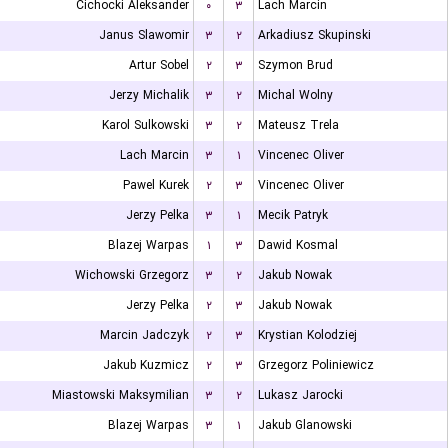
Cichocki Aleksander
۰
۳
Lach Marcin
Janus Slawomir
۳
۲
Arkadiusz Skupinski
Artur Sobel
۲
۳
Szymon Brud
Jerzy Michalik
۳
۲
Michal Wolny
Karol Sulkowski
۳
۲
Mateusz Trela
Lach Marcin
۳
۱
Vincenec Oliver
Pawel Kurek
۲
۳
Vincenec Oliver
Jerzy Pelka
۳
۱
Mecik Patryk
Blazej Warpas
۱
۳
Dawid Kosmal
Wichowski Grzegorz
۳
۲
Jakub Nowak
Jerzy Pelka
۲
۳
Jakub Nowak
Marcin Jadczyk
۲
۳
Krystian Kolodziej
Jakub Kuzmicz
۲
۳
Grzegorz Poliniewicz
Miastowski Maksymilian
۳
۲
Lukasz Jarocki
Blazej Warpas
۳
۱
Jakub Glanowski