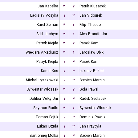
Jan Kabelka
۳
۲
Patrik Klusacek
Ladislav Vosyka
۱
۳
Jan Vidourek
Karel Zeman
۳
۰
Filip Theodor
Sebl Jachym
۳
۱
Ales Brandtl Jnr
Patryk Kiejda
۳
۲
Pasek Kamil
Wiekiera Arkadiusz
۳
۱
Jaroslaw Ubik
Patryk Kiejda
۰
۳
Pasek Kamil
Kamil Kos
۰
۳
Lukasz Buklat
Michal Lysakowski
۰
۳
Stepien Marcin
Sylwester Wloszek
۳
۲
Gola Pawel
Dalibor Velky Jnr.
۱
۳
Radek Sedlacek
Szymon Radlo
۳
۰
Sylwester Wloszek
Tomas Fojtik
۰
۳
Dominik Pawlik
Lukas Dzida
۱
۳
Jan Przybyla
Bartlomiej Molka
۱
۳
Stepien Marcin