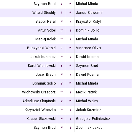
Szymon Brud
۰
۳
Michal Minda
Witold Stechly
۱
۳
Janus Slawomir
Stapor Rafal
۳
۰
Krzysztof Kotyl
Artur Sobel
۳
۱
Dominik Solilo
Maciej Kolek
۳
۱
Michal Minda
Buczynski Witold
۰
۳
Vincenec Oliver
Jakub Kuzmicz
۳
۰
Dawid Kosmal
Karol Wisniewski
۲
۳
Szymon Brud
Josef Braun
۳
۰
Dawid Kosmal
Dominik Solilo
۲
۳
Michal Minda
Wichowski Grzegorz
۳
۱
Mecik Patryk
Arkadiusz Skupinski
۲
۳
Michal Wolny
Krzysztof Wloczko
۳
۱
Jakub Kuzmicz
Kacper Glazowski
۳
۱
Grzegorz Poliniewicz
Szymon Brud
۳
۱
Zochniak Jakub