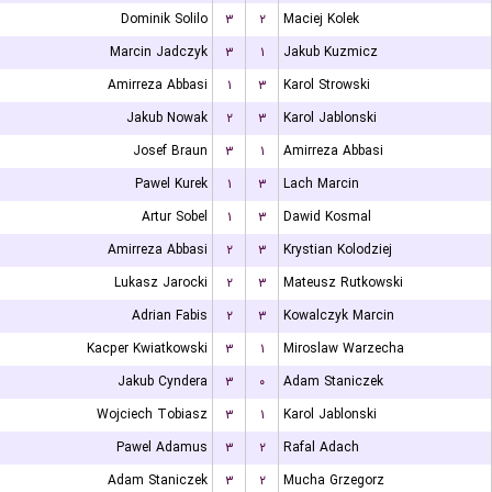
Dominik Solilo
۳
۲
Maciej Kolek
Marcin Jadczyk
۳
۱
Jakub Kuzmicz
Amirreza Abbasi
۱
۳
Karol Strowski
Jakub Nowak
۲
۳
Karol Jablonski
Josef Braun
۳
۱
Amirreza Abbasi
Pawel Kurek
۱
۳
Lach Marcin
Artur Sobel
۱
۳
Dawid Kosmal
Amirreza Abbasi
۲
۳
Krystian Kolodziej
Lukasz Jarocki
۲
۳
Mateusz Rutkowski
Adrian Fabis
۲
۳
Kowalczyk Marcin
Kacper Kwiatkowski
۳
۱
Miroslaw Warzecha
Jakub Cyndera
۳
۰
Adam Staniczek
Wojciech Tobiasz
۳
۱
Karol Jablonski
Pawel Adamus
۳
۲
Rafal Adach
Adam Staniczek
۳
۲
Mucha Grzegorz