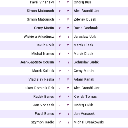
Pavel Vinansky
۱
۳
Ondrej Kus
Simon Matousch
۲
۳
Ales Brandtl Jnr
Simon Matousch
۰
۳
Zdenek Dusek
Cerny Martin
۲
۳
David Bochnak
Wiekiera Arkadiusz
۳
۱
Jaroslaw Ubik
Jakub Rolik
۲
۳
Marek Dlask
Michal Nemec
۲
۲
Marek Dlask
Jean-Baptiste Cousin
۱
۱
Bohuslav Budik
Marek Kulisek
۳
۲
Cerny Martin
Vladislav Reska
۱
۳
Adam Kanak
Lukas Dominik Rek
۰
۳
Ales Brandtl Jnr
Radek Benes
۳
۲
Krenek Tomas
Jan Vonasek
۰
۳
Ondrej Fiklik
Pavel Benes
۳
۱
Jan Vonasek
Szymon Radlo
۳
۱
Michal Lysakowski