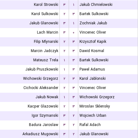
Karol Strowski
۳
۱
Jakub Chmielowski
Karol Sulkowski
۲
۳
Bartek Sulkowski
Jakub Glanowski
۳
۱
Zochniak Jakub
Lach Marcin
۳
۰
Vincenec Oliver
Filip Mlynarski
۲
۳
Krzysztof Kapik
Marcin Jadczyk
۲
۳
Dawid Kosmal
Mateusz Trela
۱
۳
Bartek Sulkowski
Jakub Pruszkowski
۱
۳
Pawel Adamus
Wichowski Grzegorz
۲
۳
Karol Jablonski
Cichocki Aleksander
۲
۳
Vincenec Oliver
Jakub Nowak
۱
۳
Wichowski Grzegorz
Kacper Glazowski
۲
۳
Miroslav Sklensky
Igor Szymanski
۳
۲
Wojciech Urban
Badura Jaroslaw
۳
۲
Rafal Adach
Arkadiusz Mugowski
۳
۲
Jakub Glanowski