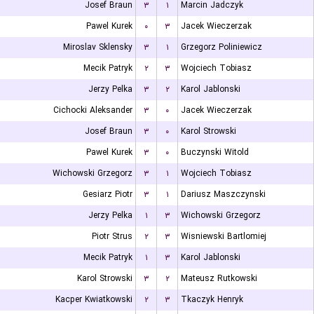
Josef Braun
۳
۱
Marcin Jadczyk
Pawel Kurek
۰
۳
Jacek Wieczerzak
Miroslav Sklensky
۳
۱
Grzegorz Poliniewicz
Mecik Patryk
۲
۳
Wojciech Tobiasz
Jerzy Pelka
۳
۲
Karol Jablonski
Cichocki Aleksander
۳
۰
Jacek Wieczerzak
Josef Braun
۳
۰
Karol Strowski
Pawel Kurek
۳
۰
Buczynski Witold
Wichowski Grzegorz
۳
۱
Wojciech Tobiasz
Gesiarz Piotr
۳
۱
Dariusz Maszczynski
Jerzy Pelka
۱
۳
Wichowski Grzegorz
Piotr Strus
۲
۳
Wisniewski Bartlomiej
Mecik Patryk
۱
۳
Karol Jablonski
Karol Strowski
۳
۲
Mateusz Rutkowski
Kacper Kwiatkowski
۲
۳
Tkaczyk Henryk