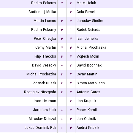
Radim Pokorny
۲
۳
Matej Holub
Bartlomiej Molka
۱
۳
Gola Pawel
Martin Lorenc
۳
۲
Jaroslav Sindler
Radim Pokorny
۳
۱
Radek Neterda
Peter Chvojka
۳
۲
Ivan Jemelka
Cerny Martin
۲
۳
Michal Prochazka
Filip Theodor
۳
۲
Vojtech Molin
David Vesecky
۰
۳
David Bochnak
Michal Prochazka
۳
۲
Cerny Martin
Zdenek Dusek
۳
۲
Simon Matousch
Rostislav Niezgoda
۳
۲
Antonin Baros
Ivan Heuman
۱
۳
Jan Krupnik
Jaroslaw Ubik
۰
۲
Pasek Kamil
Miroslav Dolezal
۰
۳
Jan Oleksik
Lukas Dominik Rek
۰
۳
Andrei Knazik