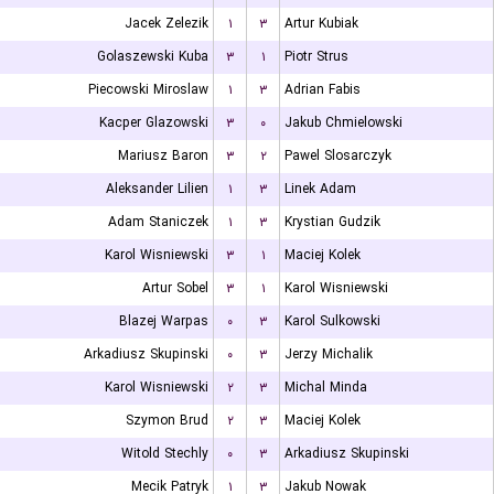
Jacek Zelezik
۱
۳
Artur Kubiak
Golaszewski Kuba
۳
۱
Piotr Strus
Piecowski Miroslaw
۱
۳
Adrian Fabis
Kacper Glazowski
۳
۰
Jakub Chmielowski
Mariusz Baron
۳
۲
Pawel Slosarczyk
Aleksander Lilien
۱
۳
Linek Adam
Adam Staniczek
۱
۳
Krystian Gudzik
Karol Wisniewski
۳
۱
Maciej Kolek
Artur Sobel
۳
۱
Karol Wisniewski
Blazej Warpas
۰
۳
Karol Sulkowski
Arkadiusz Skupinski
۰
۳
Jerzy Michalik
Karol Wisniewski
۲
۳
Michal Minda
Szymon Brud
۲
۳
Maciej Kolek
Witold Stechly
۰
۳
Arkadiusz Skupinski
Mecik Patryk
۱
۳
Jakub Nowak