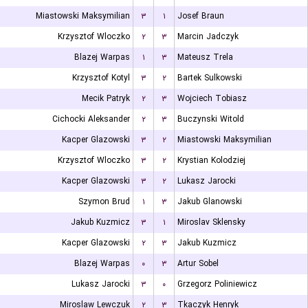
Miastowski Maksymilian
۳
۱
Josef Braun
Krzysztof Wloczko
۲
۳
Marcin Jadczyk
Blazej Warpas
۱
۳
Mateusz Trela
Krzysztof Kotyl
۳
۲
Bartek Sulkowski
Mecik Patryk
۲
۳
Wojciech Tobiasz
Cichocki Aleksander
۲
۳
Buczynski Witold
Kacper Glazowski
۳
۲
Miastowski Maksymilian
Krzysztof Wloczko
۳
۲
Krystian Kolodziej
Kacper Glazowski
۳
۲
Lukasz Jarocki
Szymon Brud
۱
۳
Jakub Glanowski
Jakub Kuzmicz
۳
۱
Miroslav Sklensky
Kacper Glazowski
۲
۳
Jakub Kuzmicz
Blazej Warpas
۰
۳
Artur Sobel
Lukasz Jarocki
۳
۰
Grzegorz Poliniewicz
Miroslaw Lewczuk
۲
۳
Tkaczyk Henryk