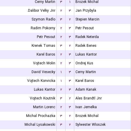
Cerny Martin
۳
۱
Brozek Michal
Dalibor Velky Jnr.
۲
۳
Jan Przybyla
Szymon Radlo
۳
۲
Stepien Marcin
Radim Pokorny
۲
۳
Petr Pesout
Petr Pesout
۲
۳
Radek Neterda
Krenek Tomas
۳
۲
Radek Benes
Karel Baros
۲
۳
Lukas Kantor
Vojtech Molin
۲
۳
Ondrej Kus
David Vesecky
۱
۳
Cerny Martin
Vojtech Konvicka
۱
۳
Karel Baros
Lukas Kantor
۲
۳
Adam Kanak
Vojtech Koutnik
۳
۲
Ales Brandtl Jnr
Martin Lorenc
۲
۳
Ivan Jemelka
Michal Prochazka
۳
۲
Brozek Michal
Michal Lysakowski
۳
۲
Sylwester Wloszek