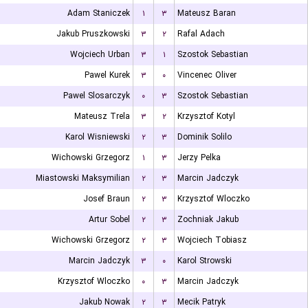
Adam Staniczek
۱
۳
Mateusz Baran
Jakub Pruszkowski
۳
۲
Rafal Adach
Wojciech Urban
۳
۱
Szostok Sebastian
Pawel Kurek
۳
۰
Vincenec Oliver
Pawel Slosarczyk
۰
۳
Szostok Sebastian
Mateusz Trela
۳
۲
Krzysztof Kotyl
Karol Wisniewski
۲
۳
Dominik Solilo
Wichowski Grzegorz
۱
۳
Jerzy Pelka
Miastowski Maksymilian
۲
۳
Marcin Jadczyk
Josef Braun
۲
۳
Krzysztof Wloczko
Artur Sobel
۲
۳
Zochniak Jakub
Wichowski Grzegorz
۲
۳
Wojciech Tobiasz
Marcin Jadczyk
۳
۰
Karol Strowski
Krzysztof Wloczko
۰
۳
Marcin Jadczyk
Jakub Nowak
۲
۳
Mecik Patryk