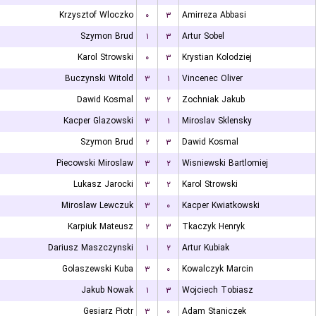
Krzysztof Wloczko
۰
۳
Amirreza Abbasi
Szymon Brud
۱
۳
Artur Sobel
Karol Strowski
۰
۳
Krystian Kolodziej
Buczynski Witold
۳
۱
Vincenec Oliver
Dawid Kosmal
۳
۲
Zochniak Jakub
Kacper Glazowski
۳
۱
Miroslav Sklensky
Szymon Brud
۲
۳
Dawid Kosmal
Piecowski Miroslaw
۳
۲
Wisniewski Bartlomiej
Lukasz Jarocki
۳
۲
Karol Strowski
Miroslaw Lewczuk
۳
۰
Kacper Kwiatkowski
Karpiuk Mateusz
۲
۳
Tkaczyk Henryk
Dariusz Maszczynski
۱
۲
Artur Kubiak
Golaszewski Kuba
۳
۰
Kowalczyk Marcin
Jakub Nowak
۱
۳
Wojciech Tobiasz
Gesiarz Piotr
۳
۰
Adam Staniczek