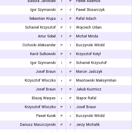
Badura Jaroslaw
۱
۳
Pawel Adamus
Igor Szymanski
۳
۲
Pawel Slosarczyk
Sebastian Krupa
۰
۳
Rafal Adach
Schaniel Krzysztof
۳
۲
Wojciech Urban
Artur Sobel
۲
۳
Michal Minda
Cichocki Aleksander
۳
۱
Buczynski Witold
Karol Sulkowski
۳
۲
Krzysztof Kotyl
Igor Szymanski
۱
۳
Schaniel Krzysztof
Josef Braun
۱
۳
Marcin Jadczyk
Krzysztof Wloczko
۰
۳
Miastowski Maksymilian
Josef Braun
۲
۳
Jakub Kuzmicz
Blazej Warpas
۰
۳
Stapor Rafal
Krzysztof Wloczko
۳
۱
Josef Braun
Pawel Kurek
۳
۰
Buczynski Witold
Dariusz Maszczynski
۳
۲
Jerzy Michalik