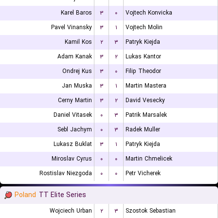
Karel Baros
۳
۰
Vojtech Konvicka
Pavel Vinansky
۳
۱
Vojtech Molin
Kamil Kos
۲
۳
Patryk Kiejda
Adam Kanak
۳
۲
Lukas Kantor
Ondrej Kus
۳
۰
Filip Theodor
Jan Muska
۳
۱
Martin Mastera
Cerny Martin
۳
۲
David Vesecky
Daniel Vitasek
۰
۳
Patrik Marsalek
Sebl Jachym
۰
۳
Radek Muller
Lukasz Buklat
۳
۱
Patryk Kiejda
Miroslav Cyrus
۰
۰
Martin Chmelicek
Rostislav Niezgoda
۰
۰
Petr Vicherek
Poland
TT Elite Series
Wojciech Urban
۲
۳
Szostok Sebastian