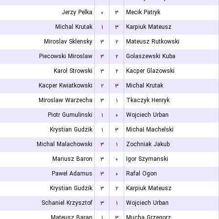
Jerzy Pelka
۰
۳
Mecik Patryk
Michal Krutak
۱
۳
Karpiuk Mateusz
Miroslav Sklensky
۳
۲
Mateusz Rutkowski
Piecowski Miroslaw
۳
۲
Golaszewski Kuba
Karol Strowski
۳
۲
Kacper Glazowski
Kacper Kwiatkowski
۲
۳
Michal Krutak
Miroslaw Warzecha
۳
۱
Tkaczyk Henryk
Piotr Gumulinski
۱
۰
Wojciech Urban
Krystian Gudzik
۱
۳
Michał Machelski
Michal Malachowski
۳
۱
Zochniak Jakub
Mariusz Baron
۳
۰
Igor Szymanski
Pawel Adamus
۳
۰
Rafal Ogon
Krystian Gudzik
۳
۲
Karpiuk Mateusz
Schaniel Krzysztof
۳
۱
Wojciech Urban
Mateusz Baran
۱
۳
Mucha Grzegorz