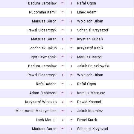
Badura Jaroslaw
۳
۱
Rafal Ogon
Rudomina Kamil
۳
۱
Linek Adam
Mariusz Baron
۳
۱
Wojciech Urban
Pawel Slosarczyk
۳
۱
Schaniel Krzysztof
Mateusz Baran
۱
۳
Krystian Gudzik
Zochniak Jakub
۰
۳
Krzysztof Kapik
Igor Szymanski
۳
۲
Mariusz Baron
Badura Jaroslaw
۳
۱
Jakub Pruszkowski
Pawel Slosarczyk
۱
۳
Wojciech Urban
Rafal Adach
۳
۰
Rafal Ogon
Adam Staniczek
۳
۲
Karpiuk Mateusz
Krzysztof Wloczko
۲
۳
Dawid Kosmal
Miastowski Maksymilian
۳
۰
Jakub Kuzmicz
Lach Marcin
۲
۳
Pawel Kurek
Mariusz Baron
۳
۱
Schaniel Krzysztof