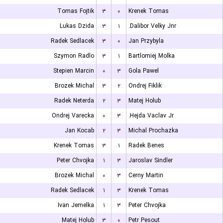
Tomas Fojtik
۳
۰
Krenek Tomas
Lukas Dzida
۳
۱
Dalibor Velky Jnr.
Radek Sedlacek
۳
۰
Jan Przybyla
Szymon Radlo
۳
۱
Bartlomiej Molka
Stepien Marcin
۰
۳
Gola Pawel
Brozek Michal
۳
۲
Ondrej Fiklik
Radek Neterda
۲
۳
Matej Holub
Ondrej Varecka
۰
۳
Hejda Vaclav Jr.
Jan Kocab
۲
۳
Michal Prochazka
Krenek Tomas
۳
۱
Radek Benes
Peter Chvojka
۱
۳
Jaroslav Sindler
Brozek Michal
۰
۳
Cerny Martin
Radek Sedlacek
۱
۳
Krenek Tomas
Ivan Jemelka
۱
۳
Peter Chvojka
Matej Holub
۳
۰
Petr Pesout