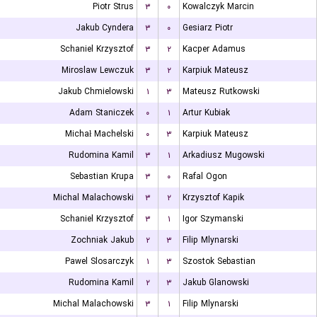
Piotr Strus
۳
۰
Kowalczyk Marcin
Jakub Cyndera
۳
۰
Gesiarz Piotr
Schaniel Krzysztof
۳
۲
Kacper Adamus
Miroslaw Lewczuk
۳
۲
Karpiuk Mateusz
Jakub Chmielowski
۱
۳
Mateusz Rutkowski
Adam Staniczek
۰
۱
Artur Kubiak
Michał Machelski
۰
۳
Karpiuk Mateusz
Rudomina Kamil
۳
۱
Arkadiusz Mugowski
Sebastian Krupa
۳
۰
Rafal Ogon
Michal Malachowski
۳
۲
Krzysztof Kapik
Schaniel Krzysztof
۳
۱
Igor Szymanski
Zochniak Jakub
۲
۳
Filip Mlynarski
Pawel Slosarczyk
۱
۳
Szostok Sebastian
Rudomina Kamil
۲
۳
Jakub Glanowski
Michal Malachowski
۳
۱
Filip Mlynarski