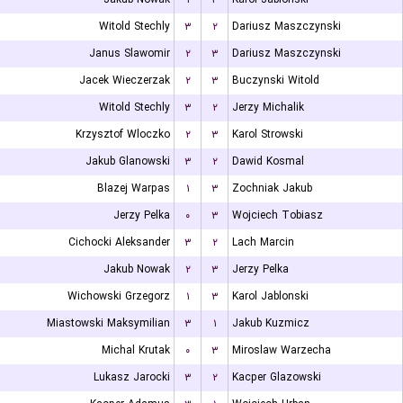
Witold Stechly
۳
۲
Dariusz Maszczynski
Janus Slawomir
۲
۳
Dariusz Maszczynski
Jacek Wieczerzak
۲
۳
Buczynski Witold
Witold Stechly
۳
۲
Jerzy Michalik
Krzysztof Wloczko
۲
۳
Karol Strowski
Jakub Glanowski
۳
۲
Dawid Kosmal
Blazej Warpas
۱
۳
Zochniak Jakub
Jerzy Pelka
۰
۳
Wojciech Tobiasz
Cichocki Aleksander
۳
۲
Lach Marcin
Jakub Nowak
۲
۳
Jerzy Pelka
Wichowski Grzegorz
۱
۳
Karol Jablonski
Miastowski Maksymilian
۳
۱
Jakub Kuzmicz
Michal Krutak
۰
۳
Miroslaw Warzecha
Lukasz Jarocki
۳
۲
Kacper Glazowski