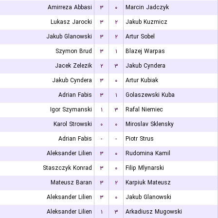
Amirreza Abbasi
۳
۰
Marcin Jadczyk
Lukasz Jarocki
۳
۲
Jakub Kuzmicz
Jakub Glanowski
۳
۲
Artur Sobel
Szymon Brud
۳
۱
Blazej Warpas
Jacek Zelezik
۲
۳
Jakub Cyndera
Jakub Cyndera
۳
۰
Artur Kubiak
Adrian Fabis
۳
۱
Golaszewski Kuba
Igor Szymanski
۱
۳
Rafal Niemiec
Karol Strowski
۰
۰
Miroslav Sklensky
Adrian Fabis
-
-
Piotr Strus
Aleksander Lilien
۳
۰
Rudomina Kamil
Staszczyk Konrad
۳
۰
Filip Mlynarski
Mateusz Baran
۳
۲
Karpiuk Mateusz
Aleksander Lilien
۳
۰
Jakub Glanowski
Aleksander Lilien
۱
۳
Arkadiusz Mugowski