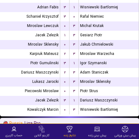
Adrian Fabis
۳
۱
Wisniewski Bartlomiej
Schaniel Krzysztof
۳
۰
Rafal Niemiec
Miroslaw Lewczuk
۰
۳
Michal Krutak
Jacek Zelezik
۱
۳
Gesiarz Piotr
Miroslav Sklensky
۰
۳
Jakub Chmielowski
Karpiuk Mateusz
۲
۳
Miroslaw Warzecha
Piotr Gumulinski
۳
۱
Igor Szymanski
Dariusz Maszczynski
۲
۳
Adam Staniczek
Lukasz Jarocki
۰
۳
Miroslav Sklensky
Piecowski Miroslaw
۰
۳
Piotr Strus
Jacek Zelezik
۳
۱
Dariusz Maszczynski
Kowalczyk Marcin
۰
۳
Wisniewski Bartlomiej
Russia
Liga Pro
Ivan Lednev
۳
۲
Konstantin Shevtsov
پیش بینی ورزشی
پیش بینی زنده
نتایج زنده
کازینو آنلاین
حساب کاربری