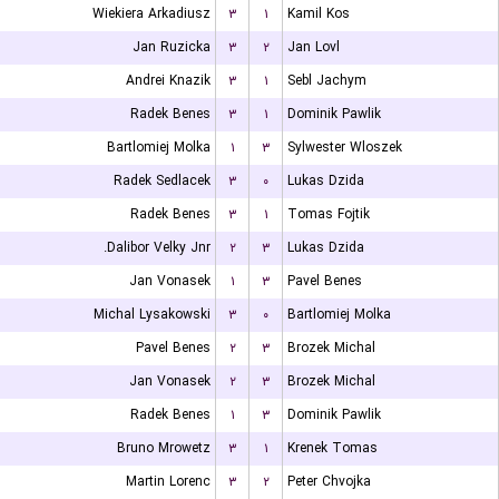
Wiekiera Arkadiusz
۳
۱
Kamil Kos
Jan Ruzicka
۳
۲
Jan Lovl
Andrei Knazik
۳
۱
Sebl Jachym
Radek Benes
۳
۱
Dominik Pawlik
Bartlomiej Molka
۱
۳
Sylwester Wloszek
Radek Sedlacek
۳
۰
Lukas Dzida
Radek Benes
۳
۱
Tomas Fojtik
Dalibor Velky Jnr.
۲
۳
Lukas Dzida
Jan Vonasek
۱
۳
Pavel Benes
Michal Lysakowski
۳
۰
Bartlomiej Molka
Pavel Benes
۲
۳
Brozek Michal
Jan Vonasek
۲
۳
Brozek Michal
Radek Benes
۱
۳
Dominik Pawlik
Bruno Mrowetz
۳
۱
Krenek Tomas
Martin Lorenc
۳
۲
Peter Chvojka