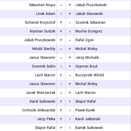
Sebastian Krupa
۰
۳
Jakub Pruszkowski
Linek Adam
۱
۳
Jakub Glanowski
Schaniel Krzysztof
۳
۰
Szostok Sebastian
Krystian Gudzik
۳
۰
Mucha Grzegorz
Jakub Pruszkowski
۳
۰
Rafal Ogon
Witold Stechly
۰
۳
Michal Wolny
Janus Slawomir
۰
۳
Jerzy Michalik
Dominik Solilo
۱
۳
Szymon Brud
Lach Marcin
۳
۰
Buczynski Witold
Janus Slawomir
۱
۳
Michal Wolny
Jacek Wieczerzak
۰
۳
Lach Marcin
Karol Sulkowski
۳
۲
Stapor Rafal
Cichocki Aleksander
۳
۱
Pawel Kurek
Jerzy Pelka
۳
۱
Karol Jablonski
Stapor Rafal
۳
۱
Bartek Sulkowski