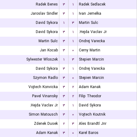
Radek Benes
۳
۱
Radek Sedlacek
Jaroslav Sindler
۳
۱
Ivan Jemelka
David Sykora
۱
۳
Martin Sulc
David Sykora
۳
۱
Hejda Vaclav Jr.
Martin Sulc
۳
۱
Ondrej Varecka
Jan Kocab
۳
۰
Cerny Martin
Sylwester Wloszek
۱
۳
Stepien Marcin
David Sykora
۳
۱
Ondrej Varecka
Szymon Radlo
۳
۰
Stepien Marcin
Vojtech Konvicka
۳
۲
Adam Kanak
Pavel Vinansky
۳
۲
Filip Theodor
Hejda Vaclav Jr.
۳
۱
David Sykora
Simon Matousch
۳
۰
Vojtech Koutnik
Zdenek Dusek
۲
۳
Ales Brandtl Jnr
Adam Kanak
۳
۰
Karel Baros