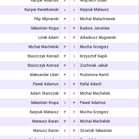
Kacper Adamus
۳
۱
Wojciech Urban
Kacper Kwiatkowski
۰
۰
Karpiuk Mateusz
Filip Mlynarski
۳
۱
Michal Malachowski
Sebastian Krupa
۲
۳
Badura Jaroslaw
Linek Adam
۲
۳
Arkadiusz Mugowski
Michał Machelski
۳
۱
Mucha Grzegorz
Staszczyk Konrad
۳
۱
Krzysztof Kapik
Staszczyk Konrad
۳
۱
Zochniak Jakub
Aleksander Lilien
۳
۱
Rudomina Kamil
Pawel Adamus
۲
۳
Rafal Adach
Adam Staniczek
۳
۲
Michał Machelski
Sebastian Krupa
۱
۳
Pawel Adamus
Karpiuk Mateusz
۳
۲
Mucha Grzegorz
Mateusz Baran
۳
۲
Michał Machelski
Mariusz Baron
۲
۳
Szostok Sebastian