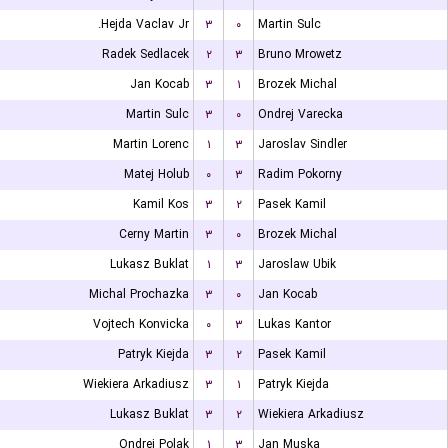
Hejda Vaclav Jr.
۳
۰
Martin Sulc
Radek Sedlacek
۲
۳
Bruno Mrowetz
Jan Kocab
۳
۱
Brozek Michal
Martin Sulc
۳
۰
Ondrej Varecka
Martin Lorenc
۱
۳
Jaroslav Sindler
Matej Holub
۰
۳
Radim Pokorny
Kamil Kos
۳
۲
Pasek Kamil
Cerny Martin
۳
۰
Brozek Michal
Lukasz Buklat
۱
۳
Jaroslaw Ubik
Michal Prochazka
۳
۰
Jan Kocab
Vojtech Konvicka
۰
۳
Lukas Kantor
Patryk Kiejda
۳
۲
Pasek Kamil
Wiekiera Arkadiusz
۳
۱
Patryk Kiejda
Lukasz Buklat
۳
۲
Wiekiera Arkadiusz
Ondrej Polak
۱
۳
Jan Muska