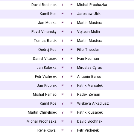
David Bochnak
۱
۳
Michal Prochazka
Kamil Kos
۳
۲
Jaroslaw Ubik
Jan Muska
۳
۰
Martin Mastera
Pavel Vinansky
۳
۰
Vojtech Molin
Tomas Bartik
۱
۳
Martin Mastera
Ondrej Kus
۲
۳
Filip Theodor
Daniel Vitasek
۲
۳
Ivan Heuman
Jan Kabelka
۳
۰
Miroslav Cyrus
Petr Vicherek
۲
۳
Antonin Baros
Jan Krupnik
۳
۲
Patrik Marsalek
Michal Nemec
۳
۱
Radek Zeman
Kamil Kos
۲
۳
Wiekiera Arkadiusz
Martin Chmelicek
۲
۳
Patrik Klusacek
Michal Prochazka
۳
۱
David Bochnak
Rene Kowal
۳
۲
Petr Vicherek