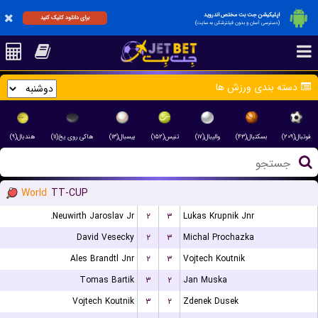
اپلیکیشن جت بت مختص اندروید
برای دانلود کلیک کنید
(دسترسی آسان و بدون فیلترشکن به سایت)
دسته بندی ورزش ها
فوتبال(۲۰۹)
بسکتبال(۴۳)
والیبال(۱۷)
تنیس(۱۵۲)
بیسبال(۱۳)
هاکی روی یخ(۱۱)
هندبال(۹)
World
TT-CUP
Neuwirth Jaroslav Jr.
۲
۳
Lukas Krupnik Jnr
David Vesecky
۲
۳
Michal Prochazka
Ales Brandtl Jnr
۲
۳
Vojtech Koutnik
Tomas Bartik
۳
۲
Jan Muska
Vojtech Koutnik
۳
۲
Zdenek Dusek