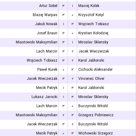
Artur Sobel
۳
۱
Maciej Kolek
Blazej Warpas
۳
۰
Krzysztof Kotyl
Jakub Nowak
۱
۳
Wojciech Tobiasz
Josef Braun
۳
۰
Krystian Kolodziej
Miastowski Maksymilian
۳
۱
Miroslav Sklensky
Lach Marcin
۳
۲
Jacek Wieczerzak
Wojciech Tobiasz
۳
۲
Karol Jablonski
Pawel Kurek
۰
۳
Cichocki Aleksander
Jacek Wieczerzak
۳
۲
Vincenec Oliver
Mecik Patryk
۱
۳
Karol Jablonski
Lukasz Jarocki
۱
۳
Miroslav Sklensky
Lach Marcin
۳
۰
Buczynski Witold
Miastowski Maksymilian
۲
۳
Grzegorz Poliniewicz
Jacek Wieczerzak
۳
۲
Buczynski Witold
Mecik Patryk
۰
۳
Wichowski Grzegorz