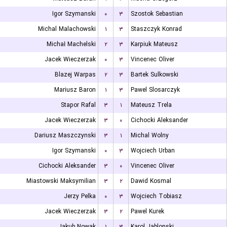
Igor Szymanski
۰
۳
Szostok Sebastian
Michal Malachowski
۱
۳
Staszczyk Konrad
Michał Machelski
۲
۳
Karpiuk Mateusz
Jacek Wieczerzak
۰
۳
Vincenec Oliver
Blazej Warpas
۲
۳
Bartek Sulkowski
Mariusz Baron
۱
۳
Pawel Slosarczyk
Stapor Rafal
۳
۱
Mateusz Trela
Jacek Wieczerzak
۳
۰
Cichocki Aleksander
Dariusz Maszczynski
۳
۱
Michal Wolny
Igor Szymanski
۰
۳
Wojciech Urban
Cichocki Aleksander
۳
۰
Vincenec Oliver
Miastowski Maksymilian
۳
۲
Dawid Kosmal
Jerzy Pelka
۰
۳
Wojciech Tobiasz
Jacek Wieczerzak
۳
۲
Pawel Kurek
Jakub Nowak
۱
۳
Karol Jablonski