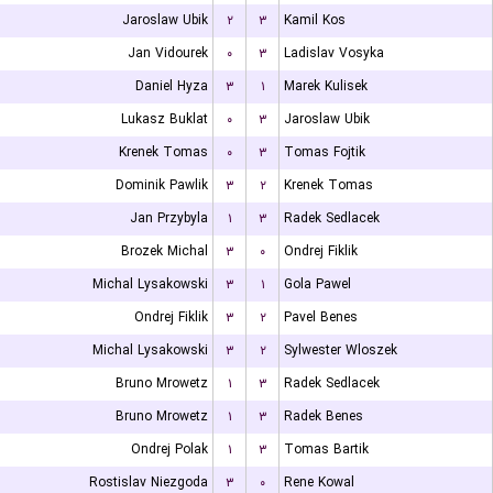
Jaroslaw Ubik
۲
۳
Kamil Kos
Jan Vidourek
۰
۳
Ladislav Vosyka
Daniel Hyza
۳
۱
Marek Kulisek
Lukasz Buklat
۰
۳
Jaroslaw Ubik
Krenek Tomas
۰
۳
Tomas Fojtik
Dominik Pawlik
۳
۲
Krenek Tomas
Jan Przybyla
۱
۳
Radek Sedlacek
Brozek Michal
۳
۰
Ondrej Fiklik
Michal Lysakowski
۳
۱
Gola Pawel
Ondrej Fiklik
۳
۲
Pavel Benes
Michal Lysakowski
۳
۲
Sylwester Wloszek
Bruno Mrowetz
۱
۳
Radek Sedlacek
Bruno Mrowetz
۱
۳
Radek Benes
Ondrej Polak
۱
۳
Tomas Bartik
Rostislav Niezgoda
۳
۰
Rene Kowal