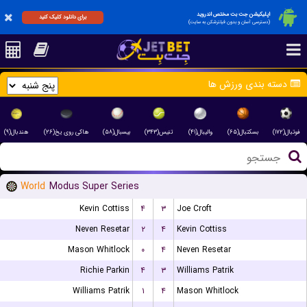
اپلیکیشن جت بت مختص اندروید
برای دانلود کلیک کنید
(دسترسی آسان و بدون فیلترشکن به سایت)
دسته بندی ورزش ها
فوتبال(۱۷۲)
بسکتبال(۶۵)
والیبال(۴۱)
تنیس(۳۴۳)
بیسبال(۵۸)
هاکی روی یخ(۲۶)
هندبال(۹)
World
Modus Super Series
Kevin Cottiss
۴
۳
Joe Croft
Neven Resetar
۲
۴
Kevin Cottiss
Mason Whitlock
۰
۴
Neven Resetar
Richie Parkin
۴
۳
Williams Patrik
Williams Patrik
۱
۴
Mason Whitlock