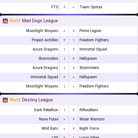
FTS
۲
۰
Team Syntax
World
Mad Dogs League
Moonlight Wispers
۰
۲
Prime Legion
Project Achilles
۲
۱
Freedom Fighters
Azure Dragons
۱
۲
Immortal Squad
Stormriders
۱
۲
Hellspawn
Azure Dragons
۱
۲
Stormriders
Immortal Squad
۲
۰
Hellspawn
Moonlight Wispers
۱
۰
Freedom Fighters
World
Destiny League
Dark Rebellion
۱
۲
Riftwalkers
Nova Pulse
۰
۲
Wiser Warriors
Wild Bats
۰
۲
Night Force
LSG
۲
۱
Lunar Vibes