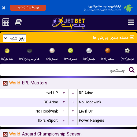
اپلیکیشن جت بت مختص اندروید
برای دانلود کلیک کنید
(دسترسی آسان و بدون فیلترشکن به سایت)
دسته بندی ورزش ها
فوتبال(۲۲۴)
بسکتبال(۶۹)
والیبال(۵۰)
تنیس(۳۸۸)
بیسبال(۶۱)
هاکی روی یخ(۳۵)
هندبال(۱۷)
World
EPL Masters
Level UP
۲
۰
RE.Arise
RE.Arise
۲
۱
No Hoodwink
No Hoodwink
۱
۲
Level UP
Ilbirs eSport
۰
۰
Power Rangers
World
Asgard Championship Season