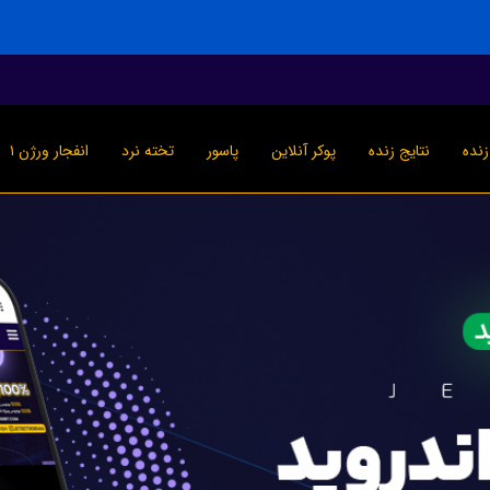
نده
نتایج زنده
پوکر آنلاین
پاسور
تخته نرد
انفجار ورژن ۱