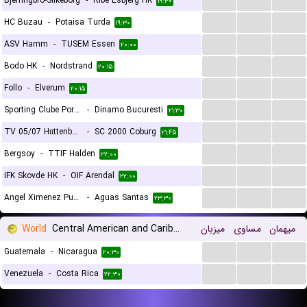
Bjerringbro-Silkeborg
-
Ribe Esbjerg HK
۱۹:۳۰
...
...
...
HC Buzau
-
Potaisa Turda
۱۹:۳۰
...
...
...
ASV Hamm
-
TUSEM Essen
۲۰:۰۰
...
...
...
Bodo HK
-
Nordstrand
۲۰:۱۵
...
...
...
Follo
-
Elverum
۲۰:۱۵
...
...
...
Sporting Clube Portugal
-
Dinamo Bucuresti
۲۱:۳۰
...
...
...
TV 05/07 Hüttenberg
-
SC 2000 Coburg
۲۱:۴۵
...
...
...
Bergsoy
-
TTIF Halden
۲۲:۰۰
...
...
...
IFK Skovde HK
-
OIF Arendal
۲۲:۰۰
...
...
...
Angel Ximenez Puente Genil
-
Aguas Santas
۲۳:۳۰
World
Central American and Caribbean Games
میزبان
مساوی
میهمان
...
...
...
Guatemala
-
Nicaragua
۲۰:۳۰
...
...
...
Venezuela
-
Costa Rica
۲۲:۳۰