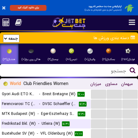
اپلیکیشن جت بت مختص اندروید
برای دانلود کلیک کنید
(دسترسی آسان و بدون فیلترشکن به سایت)
دسته بندی ورزش ها
فوتبال(۲۵۷)
بسکتبال(۲۱)
والیبال(۱۰)
تنیس(۸۸)
بیسبال(۴)
هاکی روی یخ(۱۰)
هندبال(۲۹)
World
Club Friendlies Women
میزبان
مساوی
میهمان
...
...
...
Gyori Audi ETO KC (W)
-
Brest Bretagne (W)
۱۷:۰۰
...
...
...
Ferencvarosi TC (W)
-
DVSC Schaeffler (W)
۱۷:۳۰
...
...
...
MTK Budapest (W)
-
Eger-Eszterhazy SzSE (W)
۱۷:۳۰
...
...
...
Fredrikstad Bkl. (W)
-
Utleira (W)
۱۸:۳۰
...
...
...
Buxtehuder SV (W)
-
VFL Oldenburg (W)
۲۰:۰۰