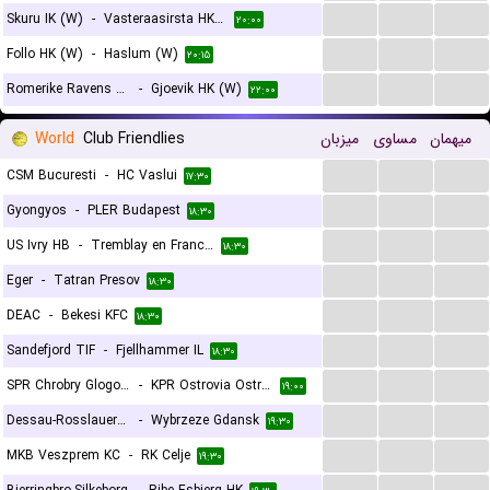
...
...
...
Skuru IK (W)
-
Vasteraasirsta HK (W)
۲۰:۰۰
...
...
...
Follo HK (W)
-
Haslum (W)
۲۰:۱۵
...
...
...
Romerike Ravens (W)
-
Gjoevik HK (W)
۲۲:۰۰
World
Club Friendlies
میزبان
مساوی
میهمان
...
...
...
CSM Bucuresti
-
HC Vaslui
۱۷:۳۰
...
...
...
Gyongyos
-
PLER Budapest
۱۸:۳۰
...
...
...
US Ivry HB
-
Tremblay en France HandBall
۱۸:۳۰
...
...
...
Eger
-
Tatran Presov
۱۸:۳۰
...
...
...
DEAC
-
Bekesi KFC
۱۸:۳۰
...
...
...
Sandefjord TIF
-
Fjellhammer IL
۱۸:۳۰
...
...
...
SPR Chrobry Glogow
-
KPR Ostrovia Ostrow Wielkopolski
۱۹:۰۰
...
...
...
Dessau-Rosslauer HV 06
-
Wybrzeze Gdansk
۱۹:۳۰
...
...
...
MKB Veszprem KC
-
RK Celje
۱۹:۳۰
...
...
...