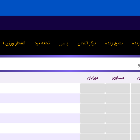
نده
نتایج زنده
پوکر آنلاین
پاسور
تخته نرد
انفجار ورژن ۱
ن
مساوی
میزبان
...
...
...
...
...
...
...
...
...
...
...
...