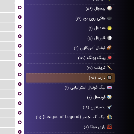
...
بیسبال
(۵۶)
...
هاکی روی یخ
(۱۷)
...
هندبال
(۱)
...
فلوربال
(۵)
...
فوتبال آمریکایی
(۲)
...
پینگ پونگ
(۱۲۰)
...
کریکت
(۲۰)
...
دارت
(۲۵)
...
لیگ فوتبال استرالیایی
(۱)
...
فوتسال
(۲)
...
بدمینتون
(۱۸)
...
لیگ آف لجندز (League of Legend)
(۱۱)
...
بازی دوتا
(۸)
...