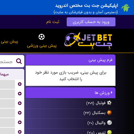
اپلیکیشن جت بت مختص اندروید
(دسترسی آسان و بدون فیلترشکن به سایت)
ورود به حساب کاربری
ثبت نام
پیش بینی ز
پیش بینی ورزشی
فرم پیش بینی
برای پیش بینی، ضریب بازی مورد نظر خود
میهما
را انتخاب کنید
...
ورزش ها
...
فوتبال
...
(۳۰۹)
...
بسکتبال
(۴۴)
...
والیبال
(۲۰)
...
تنیس
(۲۱۰)