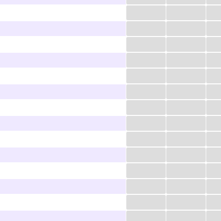
...
...
...
...
...
...
...
...
...
...
...
...
...
...
...
...
...
...
...
...
...
...
...
...
...
...
...
...