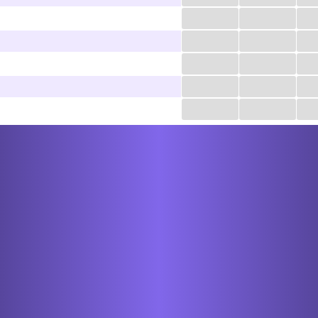
...
...
...
...
...
...
...
...
...
...