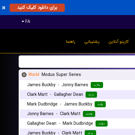
برای دانلود کلیک کنید
FA
کازینو آنلاین
پشتیبانی
راهنما
World
Modus Super Series
James Buckby
-
Jonny Barnes
۰۰:۴۰
Clark Matt
-
Gallagher Dean
۰۱:۰۰
Mark Dudbridge
-
James Buckby
۰۱:۱۵
Jonny Barnes
-
Clark Matt
۰۱:۳۵
Gallagher Dean
-
Mark Dudbridge
۰۱:۵۰
James Buckby
-
Clark Matt
۰۲:۱۰