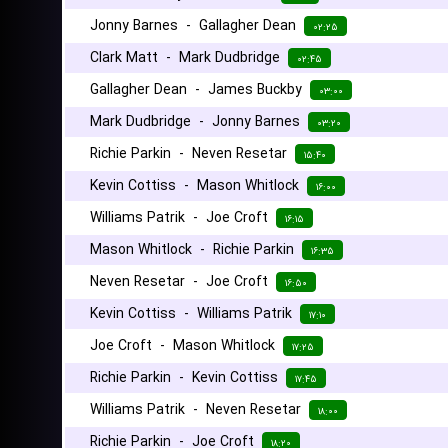
Jonny Barnes
-
Gallagher Dean
۰۲:۲۵
Clark Matt
-
Mark Dudbridge
۰۲:۴۵
Gallagher Dean
-
James Buckby
۰۳:۰۰
Mark Dudbridge
-
Jonny Barnes
۰۳:۲۰
Richie Parkin
-
Neven Resetar
۱۵:۴۰
Kevin Cottiss
-
Mason Whitlock
۱۶:۰۰
Williams Patrik
-
Joe Croft
۱۶:۱۵
Mason Whitlock
-
Richie Parkin
۱۶:۳۵
Neven Resetar
-
Joe Croft
۱۶:۵۰
Kevin Cottiss
-
Williams Patrik
۱۷:۱۰
Joe Croft
-
Mason Whitlock
۱۷:۲۵
Richie Parkin
-
Kevin Cottiss
۱۷:۴۵
Williams Patrik
-
Neven Resetar
۱۸:۰۰
Richie Parkin
-
Joe Croft
۱۸:۲۰