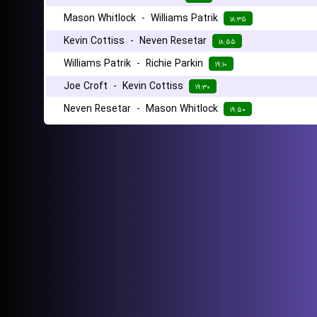
Mason Whitlock
-
Williams Patrik
۱۸:۳۵
Kevin Cottiss
-
Neven Resetar
۱۸:۵۵
Williams Patrik
-
Richie Parkin
۱۹:۱۰
Joe Croft
-
Kevin Cottiss
۱۹:۳۰
Neven Resetar
-
Mason Whitlock
۱۹:۵۰