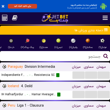
اپلیکیشن جت بت مختص اندروید
برای دانلود کلیک کنید
(دسترسی آسان و بدون فیلترشکن به سایت)
دسته بندی ورزش ها
فوتبال(۹)
بسکتبال(۳)
والیبال(۸)
تنیس(۱۰)
هندبال(۱)
پینگ پونگ(۱۲)
دارت(۱)
(۲)
Paraguay
Division Intermedia
میزبان
مساوی
میهمان
...
...
...
Independiente FBC
..
-
..
Resistencia SC
...
Iceland
4. Deild
میزبان
مساوی
میهمان
...
...
...
IH Hafnarfjordur
..
-
..
Hamar Hveragerdi
...
Peru
Liga 1 - Clausura
میزبان
مساوی
میهمان