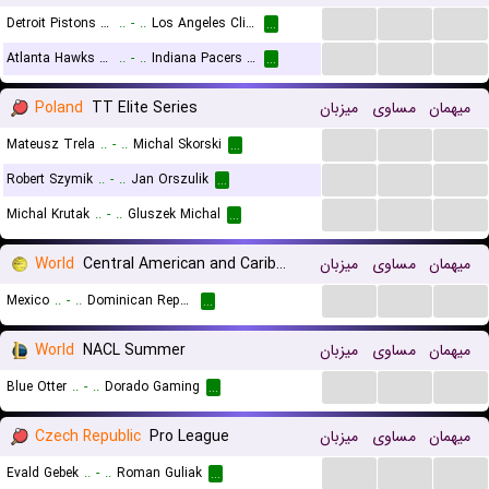
...
...
...
Detroit Pistons (Cyber)
..
-
..
Los Angeles Clippers (Cyber)
...
...
...
...
Atlanta Hawks (Cyber)
..
-
..
Indiana Pacers (Cyber)
...
Poland
TT Elite Series
میزبان
مساوی
میهمان
...
...
...
Mateusz Trela
..
-
..
Michal Skorski
...
...
...
...
Robert Szymik
..
-
..
Jan Orszulik
...
...
...
...
Michal Krutak
..
-
..
Gluszek Michal
...
World
Central American and Caribbean Games
میزبان
مساوی
میهمان
...
...
...
Mexico
..
-
..
Dominican Republic
...
World
NACL Summer
میزبان
مساوی
میهمان
...
...
...
Blue Otter
..
-
..
Dorado Gaming
...
Czech Republic
Pro League
میزبان
مساوی
میهمان
...
...
...
Evald Gebek
..
-
..
Roman Guliak
...